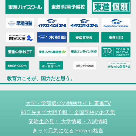
教育力こそが、国力だと思う。
大学・学部選びの動画サイト 東進TV
90日先まで大胆予報！ 全国学校のお天気
受験生必見！ 大学情報・入試情報
きっと元気になる Proverb格言