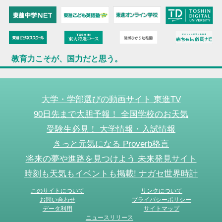
教育力こそが、国力だと思う。
大学・学部選びの動画サイト 東進TV
90日先まで大胆予報！ 全国学校のお天気
受験生必見！ 大学情報・入試情報
きっと元気になる Proverb格言
将来の夢や進路を見つけよう 未来発見サイト
時刻も天気もイベントも掲載! ナガセ世界時計
このサイトについて
リンクについて
お問い合わせ
プライバシーポリシー
データ利用
サイトマップ
ニュースリリース