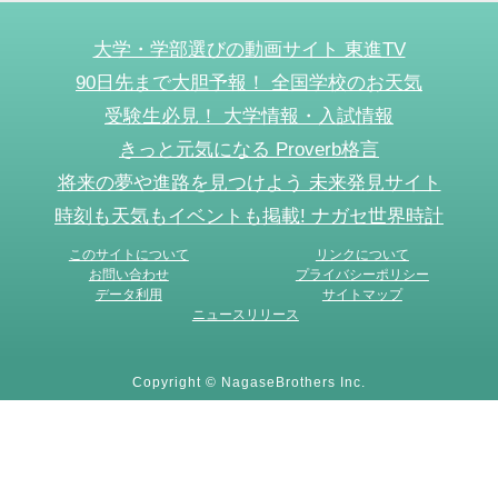
大学・学部選びの動画サイト 東進TV
90日先まで大胆予報！ 全国学校のお天気
受験生必見！ 大学情報・入試情報
きっと元気になる Proverb格言
将来の夢や進路を見つけよう 未来発見サイト
時刻も天気もイベントも掲載! ナガセ世界時計
このサイトについて
リンクについて
お問い合わせ
プライバシーポリシー
データ利用
サイトマップ
ニュースリリース
Copyright © NagaseBrothers Inc.