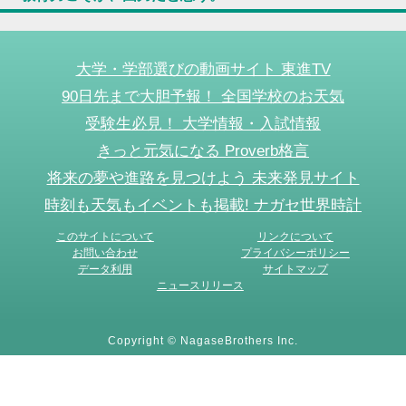
大学・学部選びの動画サイト 東進TV
90日先まで大胆予報！ 全国学校のお天気
受験生必見！ 大学情報・入試情報
きっと元気になる Proverb格言
将来の夢や進路を見つけよう 未来発見サイト
時刻も天気もイベントも掲載! ナガセ世界時計
このサイトについて
リンクについて
お問い合わせ
プライバシーポリシー
データ利用
サイトマップ
ニュースリリース
Copyright © NagaseBrothers Inc.