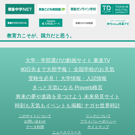
教育力こそが、国力だと思う。
大学・学部選びの動画サイト 東進TV
90日先まで大胆予報！ 全国学校のお天気
受験生必見！ 大学情報・入試情報
きっと元気になる Proverb格言
将来の夢や進路を見つけよう 未来発見サイト
時刻も天気もイベントも掲載! ナガセ世界時計
このサイトについて
リンクについて
お問い合わせ
プライバシーポリシー
データ利用
サイトマップ
ニュースリリース