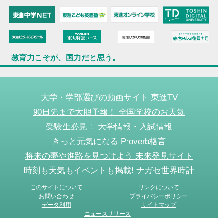
教育力こそが、国力だと思う。
大学・学部選びの動画サイト 東進TV
90日先まで大胆予報！ 全国学校のお天気
受験生必見！ 大学情報・入試情報
きっと元気になる Proverb格言
将来の夢や進路を見つけよう 未来発見サイト
時刻も天気もイベントも掲載! ナガセ世界時計
このサイトについて
リンクについて
お問い合わせ
プライバシーポリシー
データ利用
サイトマップ
ニュースリリース