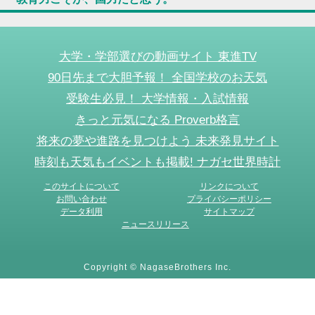
大学・学部選びの動画サイト 東進TV
90日先まで大胆予報！ 全国学校のお天気
受験生必見！ 大学情報・入試情報
きっと元気になる Proverb格言
将来の夢や進路を見つけよう 未来発見サイト
時刻も天気もイベントも掲載! ナガセ世界時計
このサイトについて
リンクについて
お問い合わせ
プライバシーポリシー
データ利用
サイトマップ
ニュースリリース
Copyright © NagaseBrothers Inc.