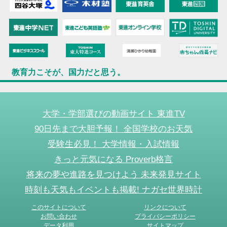
教育力こそが、国力だと思う。
大学・学部選びの動画サイト 東進TV
90日先まで大胆予報！ 全国学校のお天気
受験生必見！ 大学情報・入試情報
きっと元気になる Proverb格言
将来の夢や進路を見つけよう 未来発見サイト
時刻も天気もイベントも掲載! ナガセ世界時計
このサイトについて
リンクについて
お問い合わせ
プライバシーポリシー
データ利用
サイトマップ