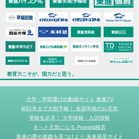
教育力こそが、国力だと思う。
大学・学部選びの動画サイト 東進TV
90日先まで大胆予報！ 全国学校のお天気
受験生必見！ 大学情報・入試情報
きっと元気になる Proverb格言
将来の夢や進路を見つけよう 未来発見サイト