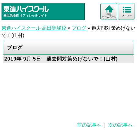
東進
高田馬場校
オフィシャルサイト
メニュー
ホームページ
東進ハイスクール 高田馬場校
»
ブログ
»
過去問対策めげない
で！(山村)
ブログ
2019年 9月 5日 過去問対策めげないで！(山村)
前の記事へ
|
次の記事へ