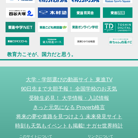
教育力こそが、国力だと思う。
大学・学部選びの動画サイト 東進TV
90日先まで大胆予報！ 全国学校のお天気
受験生必見！ 大学情報・入試情報
きっと元気になる Proverb格言
将来の夢や進路を見つけよう 未来発見サイト
時刻も天気もイベントも掲載! ナガセ世界時計
このサイトについて
リンクについて