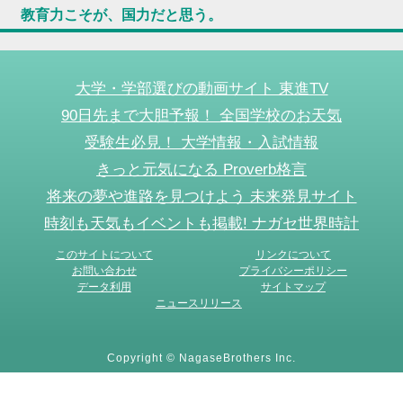
教育力こそが、国力だと思う。
大学・学部選びの動画サイト 東進TV
90日先まで大胆予報！ 全国学校のお天気
受験生必見！ 大学情報・入試情報
きっと元気になる Proverb格言
将来の夢や進路を見つけよう 未来発見サイト
時刻も天気もイベントも掲載! ナガセ世界時計
このサイトについて
リンクについて
お問い合わせ
プライバシーポリシー
データ利用
サイトマップ
ニュースリリース
Copyright © NagaseBrothers Inc.