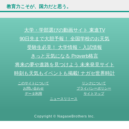
教育力こそが、国力だと思う。
大学・学部選びの動画サイト 東進TV
90日先まで大胆予報！ 全国学校のお天気
受験生必見！ 大学情報・入試情報
きっと元気になる Proverb格言
将来の夢や進路を見つけよう 未来発見サイト
時刻も天気もイベントも掲載! ナガセ世界時計
このサイトについて
リンクについて
お問い合わせ
プライバシーポリシー
データ利用
サイトマップ
ニュースリリース
Copyright © NagaseBrothers Inc.