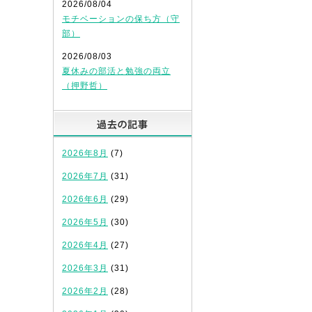
2026/08/04
モチベーションの保ち方（守
部）
2026/08/03
夏休みの部活と勉強の両立
（押野哲）
過去の記事
2026年8月
(7)
2026年7月
(31)
2026年6月
(29)
2026年5月
(30)
2026年4月
(27)
2026年3月
(31)
2026年2月
(28)