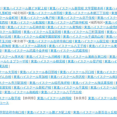
校
|
東進ハイスクール勝どき駅上校
|
東進ハイスクール新宿校 大学受験本科
|
東進ハ
人形町校
<城北地区>
東進ハイスクール赤羽校
|
東進ハイスクール本郷三丁目校
|
東
クール金町校
|
東進ハイスクール亀戸校
|
東進ハイスクール北千住校
|
東進ハイスク
葛西校
|
東進ハイスクール船堀校
|
東進ハイスクール門前仲町校
<城西地区>
東進ハ
寺校
|
東進ハイスクール石神井校
|
東進ハイスクール巣鴨校
|
東進ハイスクール成増
スクール蒲田校
|
東進ハイスクール五反田校
|
東進ハイスクール三軒茶屋校
|
東進ハ
由が丘校
|
東進ハイスクール成城学園前駅校
|
東進ハイスクール千歳烏山校
|
東進ハ
子玉川校
<東京都下>
東進ハイスクール吉祥寺南口校
|
東進ハイスクール国立校
|
東
ル田無校
東進ハイスクール調布校
|
東進ハイスクール八王子校
|
東進ハイスクール東
校
|
東進ハイスクール武蔵小金井校
|
東進ハイスクール武蔵境校
|
イスクール厚木校
|
東進ハイスクール川崎校
|
東進ハイスクール湘南台東口校
|
東進
クールたまプラーザ校
|
東進ハイスクール鶴見校
|
東進ハイスクール登戸校
|
東進ハイ
横浜校
|
クール大宮校
|
東進ハイスクール春日部校
|
東進ハイスクール川口校
|
東進ハイスク
げん台校
|
東進ハイスクール草加校
|
東進ハイスクール所沢校
|
東進ハイスクール南
スクール市川駅前校
|
東進ハイスクール稲毛海岸校
|
東進ハイスクール海浜幕張校
|
新浦安校
|
東進ハイスクール新松戸校
|
東進ハイスクール千葉校
|
東進ハイスクール
校
|
東進ハイスクール南柏校
|
東進ハイスクール八千代台校
スクール取手校
【静岡県】
東進ハイスクール静岡校
【奈良県】
東進ハイスクール奈
コース
学部吉祥寺南口校
|
東進ハイスクール勝どき駅上校
|
東進ハイスクール新百合ヶ丘校