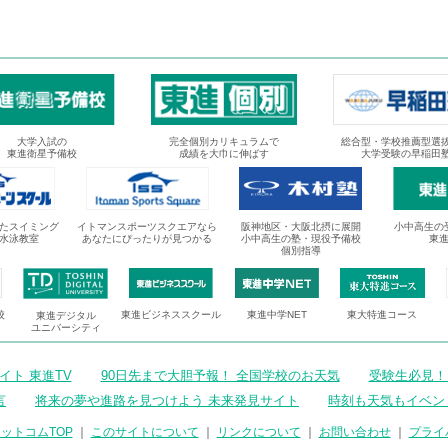
大学入試の
完全個別カリキュラムで
総合型・学校推薦型選
東進衛星予備校
成績を大巾に伸ばす
大学受験の早稲田
たスイミング
イトマンスポーツスクエアなら
阪神地区・大阪北摂に展開
小中高生の
水泳教室
あなたにぴったりが見つかる
小中高生の塾・現役予備校
東
個別指導
校
東進ビジネススクール
東進中学NET
東大特進コース
東進デジタル
ユニバーシティ
ト 東進TV
90日先まで大胆予報！ 全国学校のお天気
受験生必見！
言
将来の夢や進路を見つけよう 未来発見サイト
時刻も天気もイベン
ットコムTOP
｜
このサイトについて
｜
リンクについて
｜
お問い合わせ
｜
プライ