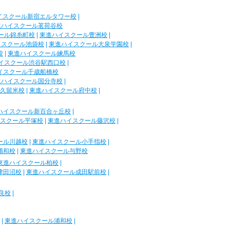
イスクール新宿エルタワー校
|
進ハイスクール茗荷谷校
ール錦糸町校
|
東進ハイスクール豊洲校
|
イスクール池袋校
|
東進ハイスクール大泉学園校
|
校
|
東進ハイスクール練馬校
イスクール渋谷駅西口校
|
イスクール千歳船橋校
進ハイスクール国分寺校
|
久留米校
|
東進ハイスクール府中校
|
ハイスクール新百合ヶ丘校
|
スクール平塚校
|
東進ハイスクール藤沢校
|
ール川越校
|
東進ハイスクール小手指校
|
浦和校
|
東進ハイスクール与野校
東進ハイスクール柏校
|
津田沼校
|
東進ハイスクール成田駅前校
|
良校
|
|
東進ハイスクール浦和校
|