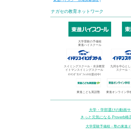
東進ハイスクール海浜幕張校
|
ナガセの教育ネットワーク
大学受験の予備校
東進ハイスクール
スイミングスクール・水泳教室
九州を中心とし
イトマンスイミングスクール
スクール・
ｲﾄﾏﾝｸﾞﾗﾝﾄﾞﾌｨｯﾄﾈｽ受付中!
東進オンライン学
東進こども英語塾
大学・学部選びの動画サイ
きっと元気になる Proverb格
大学受験予備校・塾の東進ド