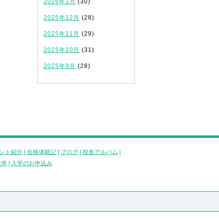
2026年1月
(30)
2025年12月
(28)
2025年11月
(29)
2025年10月
(31)
2025年9月
(28)
ント紹介
|
合格体験記
|
ブログ
|
校舎アルバム
|
請求
|
入学のお申込み