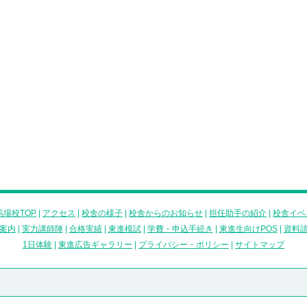
場校TOP
|
アクセス
|
校舎の様子
|
校舎からのお知らせ
|
担任助手の紹介
|
校舎イベ
案内
|
実力講師陣
|
合格実績
|
東進模試
|
学費・申込手続き
|
東進生向けPOS
|
資料
1日体験
|
東進広告ギャラリー
|
プライバシー・ポリシー
|
サイトマップ