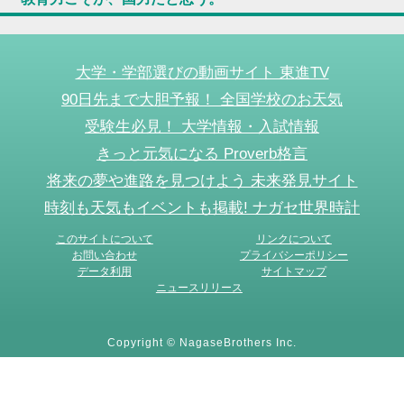
大学・学部選びの動画サイト 東進TV
90日先まで大胆予報！ 全国学校のお天気
受験生必見！ 大学情報・入試情報
きっと元気になる Proverb格言
将来の夢や進路を見つけよう 未来発見サイト
時刻も天気もイベントも掲載! ナガセ世界時計
このサイトについて
リンクについて
お問い合わせ
プライバシーポリシー
データ利用
サイトマップ
ニュースリリース
Copyright © NagaseBrothers Inc.