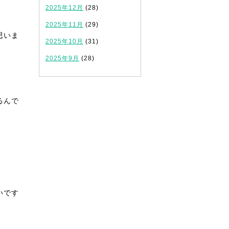
2025年12月
(28)
2025年11月
(29)
思いま
2025年10月
(31)
2025年9月
(28)
るんで
いです