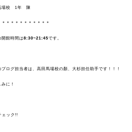
馬場校 1年 陳
＊＊＊＊＊＊＊＊＊＊＊＊
の開館時間は
8:30~21:45
です。
のブログ担当者は、高田馬場校の顏、大杉担任助手です！！！
しみに！
チェック!!