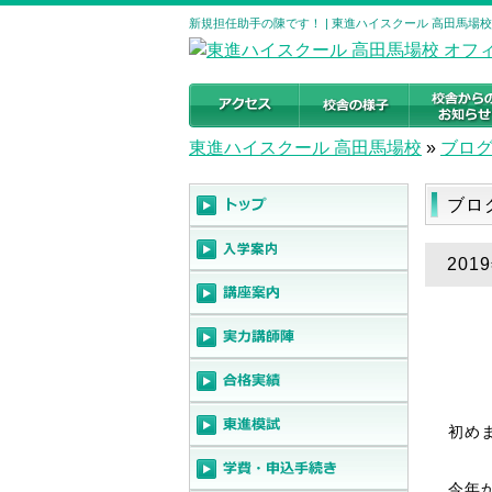
新規担任助手の陳です！ | 東進ハイスクール 高田馬場
東進ハイスクール 高田馬場校
»
ブロ
ブロ
20
初めま
今年