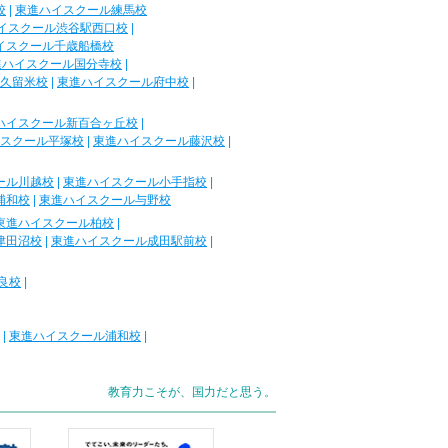
校
|
東進ハイスクール練馬校
イスクール渋谷駅西口校
|
イスクール千歳船橋校
進ハイスクール国分寺校
|
久留米校
|
東進ハイスクール府中校
|
ハイスクール新百合ヶ丘校
|
スクール平塚校
|
東進ハイスクール藤沢校
|
ール川越校
|
東進ハイスクール小手指校
|
浦和校
|
東進ハイスクール与野校
東進ハイスクール柏校
|
津田沼校
|
東進ハイスクール成田駅前校
|
良校
|
|
東進ハイスクール浦和校
|
教育力こそが、国力だと思う。