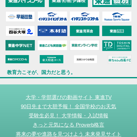
教育力こそが、国力だと思う。
大学・学部選びの動画サイト 東進TV
90日先まで大胆予報！ 全国学校のお天気
受験生必見！ 大学情報・入試情報
きっと元気になる Proverb格言
将来の夢や進路を見つけよう 未来発見サイト