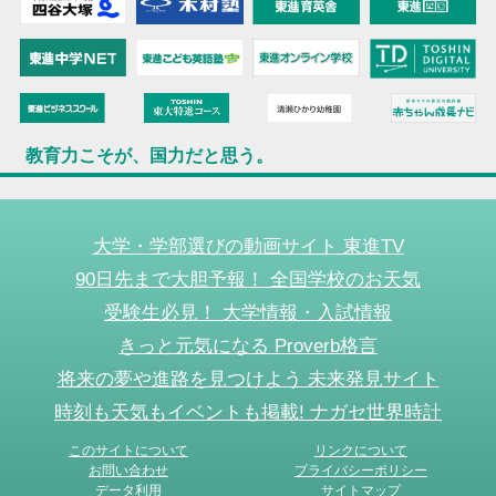
教育力こそが、国力だと思う。
大学・学部選びの動画サイト 東進TV
90日先まで大胆予報！ 全国学校のお天気
受験生必見！ 大学情報・入試情報
きっと元気になる Proverb格言
将来の夢や進路を見つけよう 未来発見サイト
時刻も天気もイベントも掲載! ナガセ世界時計
このサイトについて
リンクについて
お問い合わせ
プライバシーポリシー
データ利用
サイトマップ