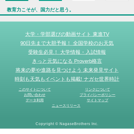
教育力こそが、国力だと思う。
大学・学部選びの動画サイト 東進TV
90日先まで大胆予報！ 全国学校のお天気
受験生必見！ 大学情報・入試情報
きっと元気になる Proverb格言
将来の夢や進路を見つけよう 未来発見サイト
時刻も天気もイベントも掲載! ナガセ世界時計
このサイトについて
リンクについて
お問い合わせ
プライバシーポリシー
データ利用
サイトマップ
ニュースリリース
Copyright © NagaseBrothers Inc.