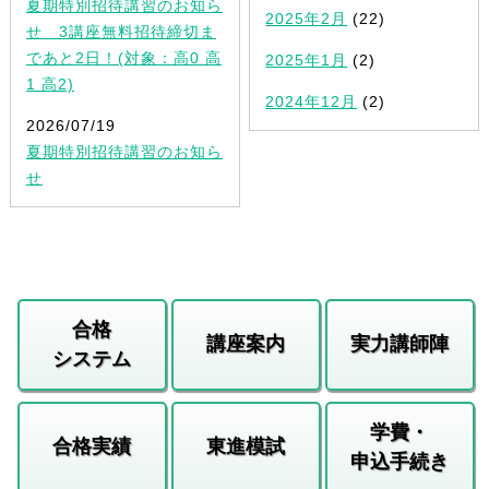
夏期特別招待講習のお知ら
2025年2月
(22)
せ 3講座無料招待締切ま
であと2日！(対象：高0 高
2025年1月
(2)
1 高2)
2024年12月
(2)
2026/07/19
夏期特別招待講習のお知ら
せ
合格
講座案内
実力講師陣
システム
学費・
合格実績
東進模試
申込手続き