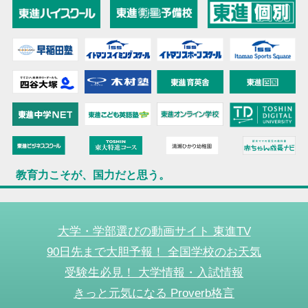
教育力こそが、国力だと思う。
大学・学部選びの動画サイト 東進TV
90日先まで大胆予報！ 全国学校のお天気
受験生必見！ 大学情報・入試情報
きっと元気になる Proverb格言