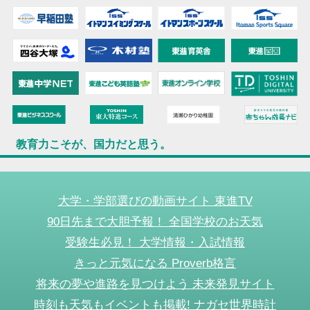
教育力こそが、国力だと思う。
大学・学部選びの動画サイト 東進TV
90日先まで大胆予報！ 全国学校のお天気
受験生必見！ 大学情報・入試情報
きっと元気になる Proverb格言
将来の夢や進路を見つけよう 未来発見サイト
時刻も天気もイベントも掲載! ナガセ世界時計