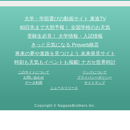
大学・学部選びの動画サイト 東進TV
90日先まで大胆予報！ 全国学校のお天気
受験生必見！ 大学情報・入試情報
きっと元気になる Proverb格言
将来の夢や進路を見つけよう 未来発見サイト
時刻も天気もイベントも掲載! ナガセ世界時計
このサイトについて
リンクについて
お問い合わせ
プライバシーポリシー
データ利用
サイトマップ
ニュースリリース
Copyright © NagaseBrothers Inc.