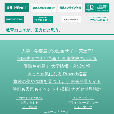
教育力こそが、国力だと思う。
大学・学部選びの動画サイト 東進TV
90日先まで大胆予報！ 全国学校のお天気
受験生必見！ 大学情報・入試情報
きっと元気になる Proverb格言
将来の夢や進路を見つけよう 未来発見サイト
時刻も天気もイベントも掲載! ナガセ世界時計
このサイトについて
リンクについて
お問い合わせ
プライバシーポリシー
データ利用
サイトマップ
ニュースリリース