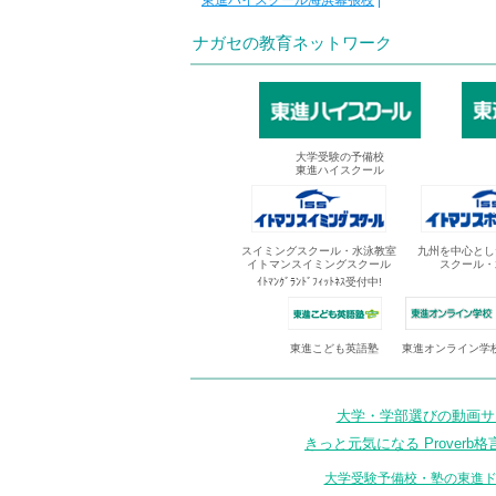
東進ハイスクール海浜幕張校
|
ナガセの教育ネットワーク
大学受験の予備校
東進ハイスクール
スイミングスクール・水泳教室
九州を中心とし
イトマンスイミングスクール
スクール・
ｲﾄﾏﾝｸﾞﾗﾝﾄﾞﾌｨｯﾄﾈｽ受付中!
東進オンライン学
東進こども英語塾
大学・学部選びの動画サイ
きっと元気になる Proverb格
大学受験予備校・塾の東進ド