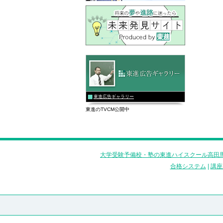
東進広告ギャラリー
東進のTVCM公開中
大学受験予備校・塾の東進ハイスクール高田馬
合格システム
|
講座