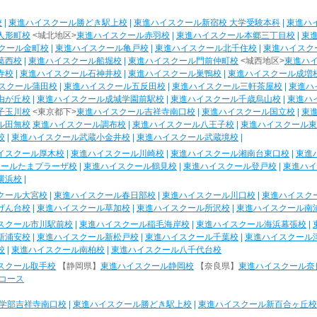
校
|
東進ハイスクール勝どき駅上校
|
東進ハイスクール新宿校 大学受験本科
|
東進ハ
人形町校
<城北地区>
東進ハイスクール赤羽校
|
東進ハイスクール本郷三丁目校
|
東
クール金町校
|
東進ハイスクール亀戸校
|
東進ハイスクール北千住校
|
東進ハイスク
葛西校
|
東進ハイスクール船堀校
|
東進ハイスクール門前仲町校
<城西地区>
東進ハ
寺校
|
東進ハイスクール石神井校
|
東進ハイスクール巣鴨校
|
東進ハイスクール成増
スクール蒲田校
|
東進ハイスクール五反田校
|
東進ハイスクール三軒茶屋校
|
東進ハ
由が丘校
|
東進ハイスクール成城学園前駅校
|
東進ハイスクール千歳烏山校
|
東進ハ
子玉川校
<東京都下>
東進ハイスクール吉祥寺南口校
|
東進ハイスクール国立校
|
東
ル田無校
東進ハイスクール調布校
|
東進ハイスクール八王子校
|
東進ハイスクール東
校
|
東進ハイスクール武蔵小金井校
|
東進ハイスクール武蔵境校
|
イスクール厚木校
|
東進ハイスクール川崎校
|
東進ハイスクール湘南台東口校
|
東進
クールたまプラーザ校
|
東進ハイスクール鶴見校
|
東進ハイスクール登戸校
|
東進ハイ
横浜校
|
クール大宮校
|
東進ハイスクール春日部校
|
東進ハイスクール川口校
|
東進ハイスク
げん台校
|
東進ハイスクール草加校
|
東進ハイスクール所沢校
|
東進ハイスクール南
スクール市川駅前校
|
東進ハイスクール稲毛海岸校
|
東進ハイスクール海浜幕張校
|
新浦安校
|
東進ハイスクール新松戸校
|
東進ハイスクール千葉校
|
東進ハイスクール
校
|
東進ハイスクール南柏校
|
東進ハイスクール八千代台校
スクール取手校
【静岡県】
東進ハイスクール静岡校
【奈良県】
東進ハイスクール奈
コース
学部吉祥寺南口校
|
東進ハイスクール勝どき駅上校
|
東進ハイスクール新百合ヶ丘校