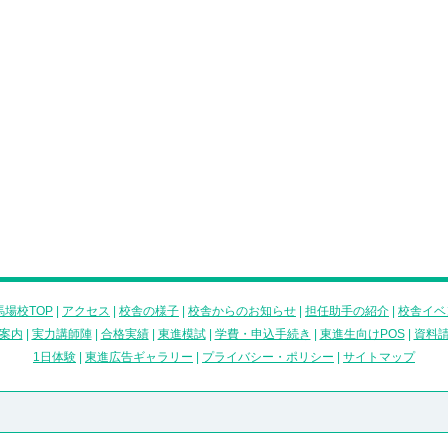
場校TOP
|
アクセス
|
校舎の様子
|
校舎からのお知らせ
|
担任助手の紹介
|
校舎イベ
案内
|
実力講師陣
|
合格実績
|
東進模試
|
学費・申込手続き
|
東進生向けPOS
|
資料
1日体験
|
東進広告ギャラリー
|
プライバシー・ポリシー
|
サイトマップ