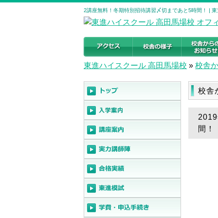
2講座無料！冬期特別招待講習〆切まであと5時間！ | 
東進ハイスクール 高田馬場校
»
校舎
校舎
20
間！