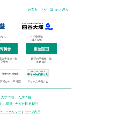
教育力こそが、国力だと思う。
抜なら
中学受験塾
塾
四谷大塚
受験予備校・塾
四国の予備校・塾
進育英舎
東進四国
清瀬ひかり幼稚園
赤ちゃん成長ナビ
 大学情報・入試情報
トも掲載! ナガセ世界時計
バシーポリシー
｜
データ利用