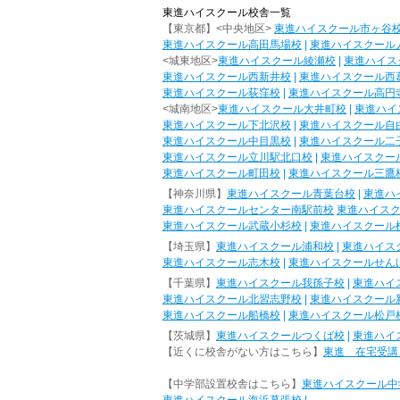
東進ハイスクール校舎一覧
【東京都】<中央地区>
東進ハイスクール市ヶ谷
東進ハイスクール高田馬場校
|
東進ハイスクール
<城東地区>
東進ハイスクール綾瀬校
|
東進ハイス
東進ハイスクール西新井校
|
東進ハイスクール西
東進ハイスクール荻窪校
|
東進ハイスクール高円
<城南地区>
東進ハイスクール大井町校
|
東進ハイ
東進ハイスクール下北沢校
|
東進ハイスクール自
東進ハイスクール中目黒校
|
東進ハイスクール二
東進ハイスクール立川駅北口校
|
東進ハイスクー
東進ハイスクール町田校
|
東進ハイスクール三鷹
【神奈川県】
東進ハイスクール青葉台校
|
東進ハ
東進ハイスクールセンター南駅前校
東進ハイス
東進ハイスクール武蔵小杉校
|
東進ハイスクール
【埼玉県】
東進ハイスクール浦和校
|
東進ハイス
東進ハイスクール志木校
|
東進ハイスクールせん
【千葉県】
東進ハイスクール我孫子校
|
東進ハイ
東進ハイスクール北習志野校
|
東進ハイスクール
東進ハイスクール船橋校
|
東進ハイスクール松戸
【茨城県】
東進ハイスクールつくば校
|
東進ハイ
【近くに校舎がない方はこちら】
東進 在宅受講
【中学部設置校舎はこちら】
東進ハイスクール中