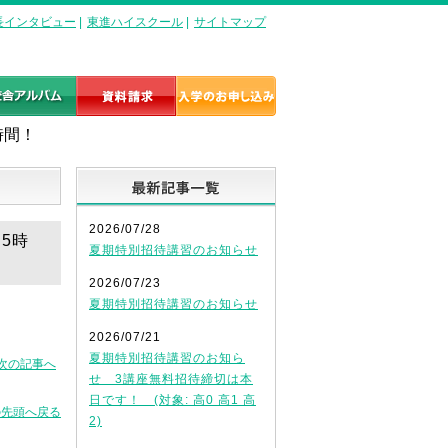
長インタビュー
|
東進ハイスクール
|
サイトマップ
時間！
最新記事一覧
2026/07/28
と5時
夏期特別招待講習のお知らせ
2026/07/23
夏期特別招待講習のお知らせ
2026/07/21
夏期特別招待講習のお知ら
次の記事へ
せ 3講座無料招待締切は本
日です！ (対象: 高0 高1 高
の先頭へ戻る
2)