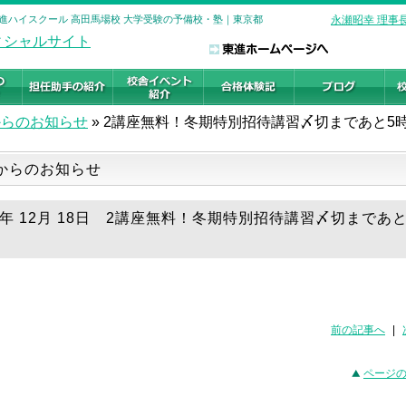
東進ハイスクール 高田馬場校 大学受験の予備校・塾｜東京都
永瀬昭幸 理事
からのお知らせ
»
2講座無料！冬期特別招待講習〆切まであと5
からのお知らせ
19年 12月 18日 2講座無料！冬期特別招待講習〆切まであ
前の記事へ
|
ページ