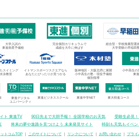
大学入試の
完全個別カリキュラムで
総合型・学校推薦型選
東進衛星予備校
成績を大巾に伸ばす
大学受験の早稲田
たスイミング
イトマンスポーツスクエアなら
阪神地区・大阪北摂に展開
小中高生の
水泳教室
あなたにぴったりが見つかる
小中高生の塾・現役予備校
東
個別指導
校
東進ビジネススクール
東進中学NET
東大特進コース
東進デジタル
ユニバーシティ
ト 東進TV
90日先まで大胆予報！ 全国学校のお天気
受験生必見！
言
将来の夢や進路を見つけよう 未来発見サイト
時刻も天気もイベン
ットコムTOP
｜
このサイトについて
｜
リンクについて
｜
お問い合わせ
｜
プライ