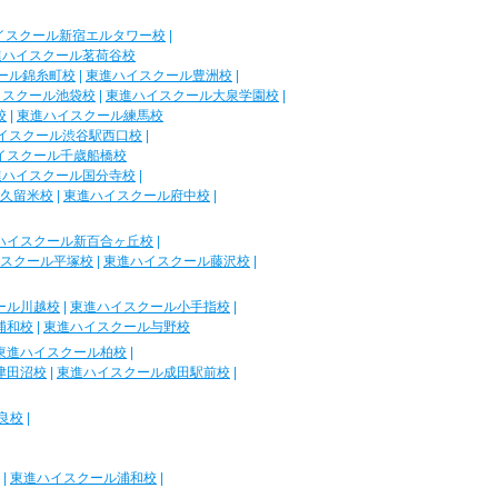
イスクール新宿エルタワー校
|
進ハイスクール茗荷谷校
ール錦糸町校
|
東進ハイスクール豊洲校
|
イスクール池袋校
|
東進ハイスクール大泉学園校
|
校
|
東進ハイスクール練馬校
イスクール渋谷駅西口校
|
イスクール千歳船橋校
進ハイスクール国分寺校
|
久留米校
|
東進ハイスクール府中校
|
ハイスクール新百合ヶ丘校
|
スクール平塚校
|
東進ハイスクール藤沢校
|
ール川越校
|
東進ハイスクール小手指校
|
浦和校
|
東進ハイスクール与野校
東進ハイスクール柏校
|
津田沼校
|
東進ハイスクール成田駅前校
|
良校
|
|
東進ハイスクール浦和校
|