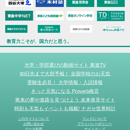
教育力こそが、国力だと思う。
大学・学部選びの動画サイト 東進TV
90日先まで大胆予報！ 全国学校のお天気
受験生必見！ 大学情報・入試情報
きっと元気になる Proverb格言
将来の夢や進路を見つけよう 未来発見サイト
時刻も天気もイベントも掲載! ナガセ世界時計
このサイトについて
リンクについて
お問い合わせ
プライバシーポリシー
データ利用
サイトマップ