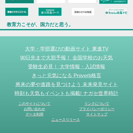
教育力こそが、国力だと思う。
大学・学部選びの動画サイト 東進TV
90日先まで大胆予報！ 全国学校のお天気
受験生必見！ 大学情報・入試情報
きっと元気になる Proverb格言
将来の夢や進路を見つけよう 未来発見サイト
時刻も天気もイベントも掲載! ナガセ世界時計
このサイトについて
リンクについて
お問い合わせ
プライバシーポリシー
データ利用
サイトマップ
ニュースリリース