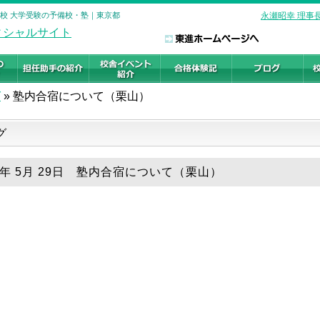
場校 大学受験の予備校・塾｜東京都
永瀬昭幸 理事
グ
»
塾内合宿について（栗山）
グ
19年 5月 29日 塾内合宿について（栗山）