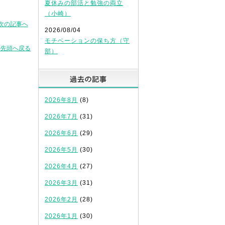
夏休みの部活と勉強の両立
（小崎）
次の記事へ
2026/08/04
モチベーションの保ち方（守
の先頭へ戻る
部）
過去の記事
2026年8月
(8)
2026年7月
(31)
2026年6月
(29)
2026年5月
(30)
2026年4月
(27)
2026年3月
(31)
2026年2月
(28)
2026年1月
(30)