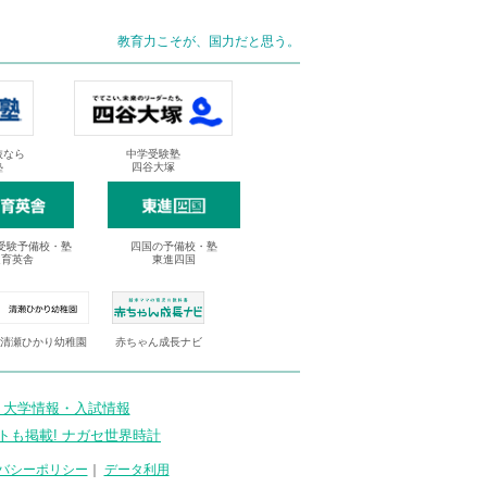
教育力こそが、国力だと思う。
抜なら
中学受験塾
塾
四谷大塚
受験予備校・塾
四国の予備校・塾
進育英舎
東進四国
清瀬ひかり幼稚園
赤ちゃん成長ナビ
 大学情報・入試情報
トも掲載! ナガセ世界時計
バシーポリシー
｜
データ利用